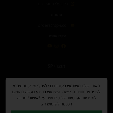
לכל בעלי התפקידים
הזמנות
orders@sp-i.co.il
עקבו אחרינו
מוצרי SP
צנרת SP
האתר שלנו משתמש בעוגיות כדי לאסוף מידע סטטיסטי
אביזרי התקנה ואיגון
ולשפר את חווית הגלישה. השימוש במידע נעשה בהתאם
למדיניות הפרטיות שלנו. לחיצה על "אישור" מהווה
מחברי הברגה
הסכמה לשימוש זה.
מחברי לחיצה