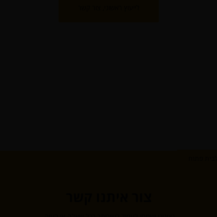
לייעוץ ראשוני, צור קשר
בית פתוח
צור איתנו קשר
נציגינו ישמחו לעמוד לשירותך בכל שאלה או בעיה.