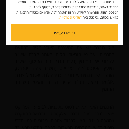
שימוש באביזרי לחיצה – במערכת המים .
השתתפות באירוע עשויה לכלול תיעוד וצילום. תצלומים עשויים לשמש את
החברה באתר, ברשתות החברתיות ובחומרי פרסום, בכפוף למדיניות
שימוש בצנרת SP ובאביזרי פוש – פיט –
הפלטפורמות. ההרשמה לאירוע מהווה הסכמה לכך, אלא אם נמסרה התנגדות
במערכת מיזוג אוויר.
מראש ובכתב. אני מסכים/ה
למדיניות פרטיות
.
מתכנון לביצוע
הירשם עכשיו
עם קבלת תכניות הצנרת, תכננה המחלקה ההנדסית
של חברת SP את המערכת האופטימלית בהתאם
לתכניות ועל פי הוראות הל"ת. לאחר קבלת אישור
עקרוני של המזמין (רשת מגדלי הים התיכון) ואישור
מיועץ האינסטלציה בפרויקט (משרד אהוד ויסברג),
הותקנו שני דגמים עקרוניים, כדירה לדוגמא, כולל צנרת
,SP אביזרי איגון ותליה ואביזרי הברזים והאסלות שבחר
המזמין.
הדגמים הועלו על שירטוט כתוכניות לביצוע והפרויקט
יצא לדרך מול חברת אלקטרה תברואה.ההתקנה
נמשכה כשנה וחצי, לרבות אזורים ציבוריים כמו חדרי
טיפול רפואי, מטבחים, מסעדות, בריכה ומתקני ספא וכל