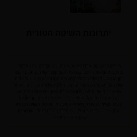
יתרונות השיטה הטורית
בפרויקט דיור מוגן עבדו בשיטה טורית ולא מקבילה עם מחלקים,
מהסיבות הבאות: • חסכון באנרגיה עקב קיצור קווי מים חמים וקיצור
זמן הגעה של המים מהדוודים/מערכת סחרור לצרכנים. • השתקת
קוים עקב תפיסתם במחברים ישירות ע"ג הצינור והאביזרים ולא על
גבי צינור חיצוני מתעל, כדוגמת צנרת PEX. • בשיטה טורית, SP
מבטיחה צנרת מנוקזת מאוויר ובכך מונעת רעשים ואף מונעת
נגעים שקיימים בצנרת בשיטה המקבילה. שטיפת הקווים מובטחת
עקב שימוש רציף. ראוי לציין כי הדבר חשוב במיוחד באוכלוסייה
כדוגמת דיירי דיור מוגן.